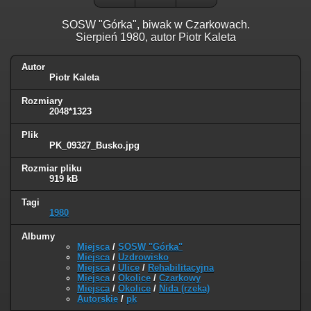
SOSW "Górka", biwak w Czarkowach.
Sierpień 1980, autor Piotr Kaleta
Autor
Piotr Kaleta
Rozmiary
2048*1323
Plik
PK_09327_Busko.jpg
Rozmiar pliku
919 kB
Tagi
1980
Albumy
Miejsca
/
SOSW "Górka"
Miejsca
/
Uzdrowisko
Miejsca
/
Ulice
/
Rehabilitacyjna
Miejsca
/
Okolice
/
Czarkowy
Miejsca
/
Okolice
/
Nida (rzeka)
Autorskie
/
pk