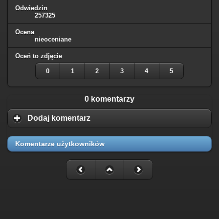
Odwiedzin
257325
Ocena
nieoceniane
Oceń to zdjęcie
0
1
2
3
4
5
0 komentarzy
Dodaj komentarz
Komentarze użytkowników