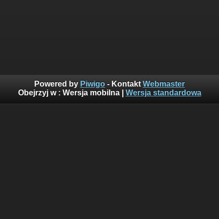
Powered by
Piwigo
- Kontakt
Webmaster
Obejrzyj w :
Wersja mobilna
|
Wersja standardowa
Suma odwiedzin: 160449828
Najczęściej oglądane w ciągu ostatnich 10 minut:
956
Wyświetlenia z obecnej godziny: 6676
Wczorajsze wyświetlenia: 156039
Goście z ostatnich 24h: 1918
Goście z ostatniej godziny: 205
Ostatni gość(goście): 71