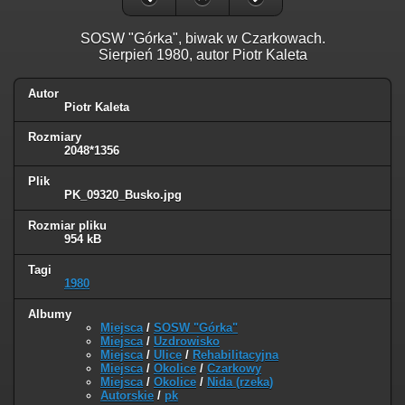
SOSW "Górka", biwak w Czarkowach.
Sierpień 1980, autor Piotr Kaleta
Autor
Piotr Kaleta
Rozmiary
2048*1356
Plik
PK_09320_Busko.jpg
Rozmiar pliku
954 kB
Tagi
1980
Albumy
Miejsca
/
SOSW "Górka"
Miejsca
/
Uzdrowisko
Miejsca
/
Ulice
/
Rehabilitacyjna
Miejsca
/
Okolice
/
Czarkowy
Miejsca
/
Okolice
/
Nida (rzeka)
Autorskie
/
pk