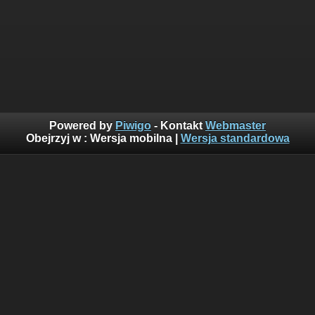
Powered by
Piwigo
- Kontakt
Webmaster
Obejrzyj w :
Wersja mobilna
|
Wersja standardowa
Suma odwiedzin: 160659712
Najczęściej oglądane w ciągu ostatnich 10 minut:
560
Wyświetlenia z obecnej godziny: 2910
Wczorajsze wyświetlenia: 98372
Goście z ostatnich 24h: 2054
Goście z ostatniej godziny: 255
Ostatni gość(goście): 92