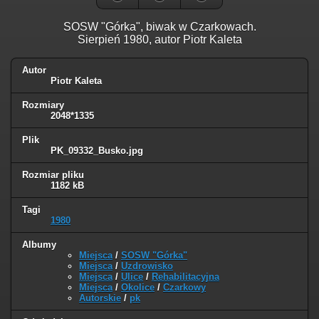
SOSW "Górka", biwak w Czarkowach.
Sierpień 1980, autor Piotr Kaleta
Autor
Piotr Kaleta
Rozmiary
2048*1335
Plik
PK_09332_Busko.jpg
Rozmiar pliku
1182 kB
Tagi
1980
Albumy
Miejsca
/
SOSW "Górka"
Miejsca
/
Uzdrowisko
Miejsca
/
Ulice
/
Rehabilitacyjna
Miejsca
/
Okolice
/
Czarkowy
Autorskie
/
pk