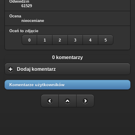
Odwiedzin
61529
Ocena
nieoceniane
Oceń to zdjęcie
0
1
2
3
4
5
0 komentarzy
Dodaj komentarz
Komentarze użytkowników