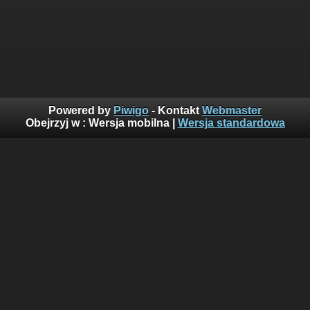
Powered by
Piwigo
- Kontakt
Webmaster
Obejrzyj w :
Wersja mobilna
|
Wersja standardowa
Suma odwiedzin: 160516608
Najczęściej oglądane w ciągu ostatnich 10 minut:
1046
Wyświetlenia z obecnej godziny: 6351
Wczorajsze wyświetlenia: 156039
Goście z ostatnich 24h: 1918
Goście z ostatniej godziny: 199
Ostatni gość(goście): 72