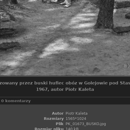
zowany przez buski hufiec obóz w Golejowie pod St
1967, autor Piotr Kaleta
0 komentarzy
Autor
Piotr Kaleta
Rozmiary
1565*1024
Plik
PK_01673_BUSKO.jpg
Rozmiar pliku
140 kB