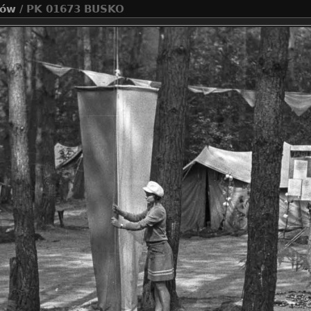
jów
/ PK 01673 BUSKO