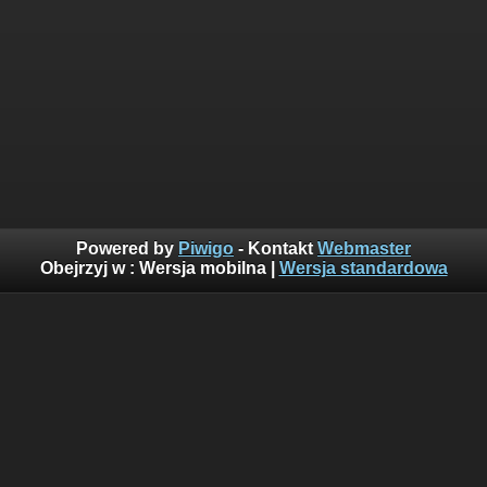
Powered by
Piwigo
- Kontakt
Webmaster
Obejrzyj w :
Wersja mobilna
|
Wersja standardowa
Suma odwiedzin: 160403280
Najczęściej oglądane w ciągu ostatnich 10 minut:
324
Wyświetlenia z obecnej godziny: 2107
Wczorajsze wyświetlenia: 156039
Goście z ostatnich 24h: 1922
Goście z ostatniej godziny: 256
Ostatni gość(goście): 91