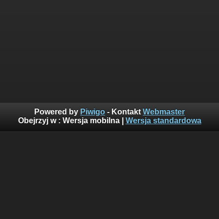
Powered by
Piwigo
- Kontakt
Webmaster
Obejrzyj w :
Wersja mobilna
|
Wersja standardowa
Suma odwiedzin: 160316820
Najczęściej oglądane w ciągu ostatnich 10 minut:
752
Wyświetlenia z obecnej godziny: 2944
Wczorajsze wyświetlenia: 158467
Goście z ostatnich 24h: 2007
Goście z ostatniej godziny: 251
Ostatni gość(goście): 88