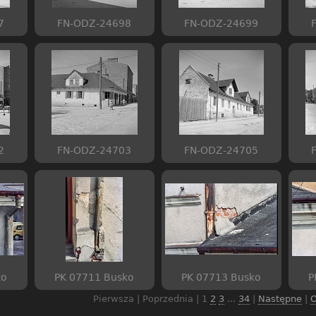
7
FN-ODZ-24698
FN-ODZ-24699
2
FN-ODZ-24703
FN-ODZ-24705
ko
PK 07711 Busko
PK 07713 Busko
P
Pierwsza | Poprzednia |
1
2
3
...
34
|
Następne
|
O