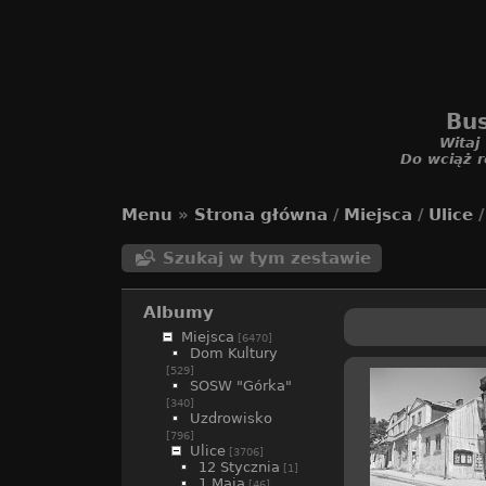
Bus
Witaj
Do wciąż r
Menu
»
Strona główna
/
Miejsca
/
Ulice
Szukaj w tym zestawie
Albumy
Miejsca
[6470]
Dom Kultury
[529]
SOSW "Górka"
[340]
Uzdrowisko
[796]
Ulice
[3706]
12 Stycznia
[1]
1 Maja
[46]