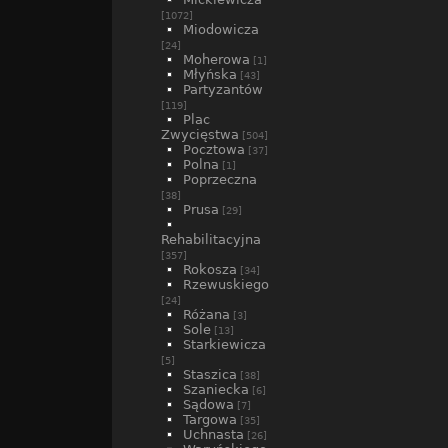
[1072]
Miodowicza
[24]
Moherowa
[1]
Młyńska
[43]
Partyzantów
[119]
Plac
Zwycięstwa
[504]
Pocztowa
[37]
Polna
[1]
Poprzeczna
[38]
Prusa
[29]
Rehabilitacyjna
[357]
Rokosza
[34]
Rzewuskiego
[24]
Różana
[3]
Sole
[13]
Starkiewicza
[5]
Staszica
[38]
Szaniecka
[6]
Sądowa
[7]
Targowa
[35]
Uchnasta
[26]