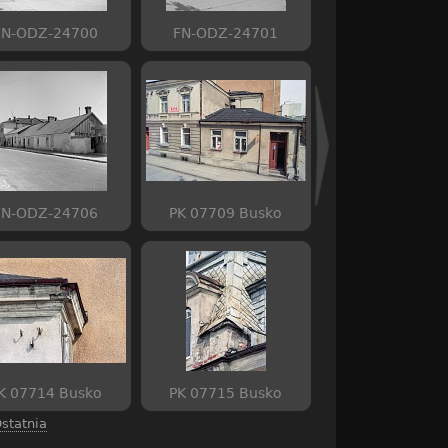
FN-ODZ-24700
FN-ODZ-24701
FN-ODZ-24706
PK 07709 Busko
K 07714 Busko
PK 07715 Busko
statnia