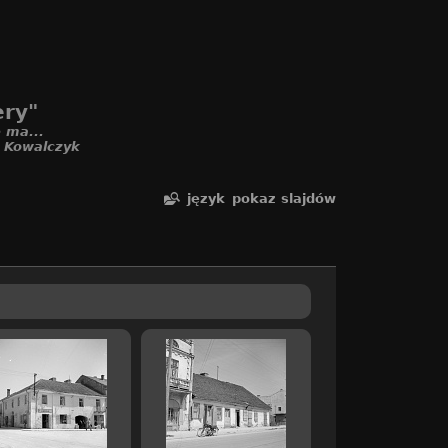
ery"
 ma...
. Kowalczyk
język
pokaz slajdów