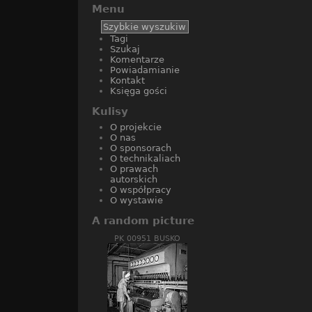
Menu
Tagi
Szukaj
Komentarze
Powiadamianie
Kontakt
Księga gości
Kulisy
O projekcie
O nas
O sponsorach
O technikaliach
O prawach
autorskich
O współpracy
O wystawie
A random picture
PK 00951 BUSKO