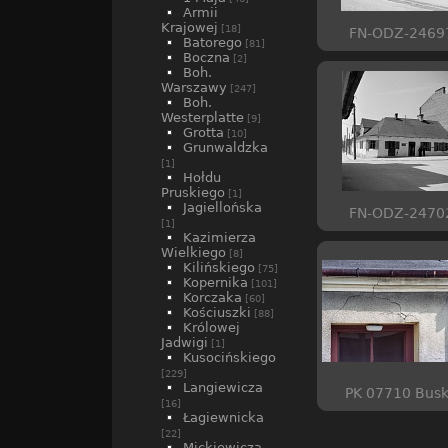
Armii
Krajowej
[18]
FN-ODZ-2469
Batorego
[81]
Boczna
[2]
Boh.
Warszawy
[247]
Boh.
Westerplatte
[9]
Grotta
[10]
Grunwaldzka
[1]
Hołdu
Pruskiego
[1]
Jagiellońska
FN-ODZ-2470
[1]
Kazimierza
Wielkiego
[8]
Kilińskiego
[75]
Kopernika
[101]
Korczaka
[60]
Kościuszki
[88]
Królowej
Jadwigi
[1]
Kusocińskiego
[229]
Langiewicza
PK 07710 Bus
[16]
Łagiewnicka
[22]
Mickiewicza