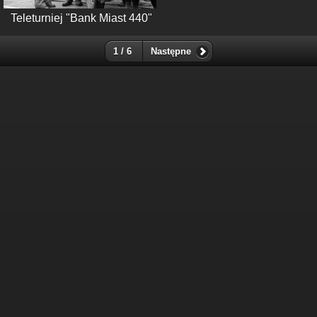
Teleturniej "Bank Miast 440"
1 / 6
Następne
Suma odwiedzin: 160373391
Najczęściej oglądane w ciągu ostatnich 10 minut:
1170
Wyświetlenia z obecnej godziny: 7742
Wczorajsze wyświetlenia: 158467
Goście z ostatnich 24h: 1979