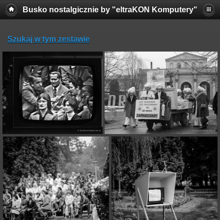
Busko nostalgicznie by "eltraKON Komputery"
Szukaj w tym zestawie