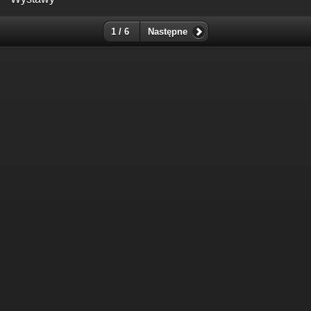
1 / 6
Następne
Suma odwiedzin: 160785241
Najczęściej oglądane w ciągu ostatnich 10 minut:
600
Wyświetlenia z obecnej godziny: 3349
Wczorajsze wyświetlenia: 137533
Goście z ostatnich 24h: 2039
Goście z ostatniej godziny: 255