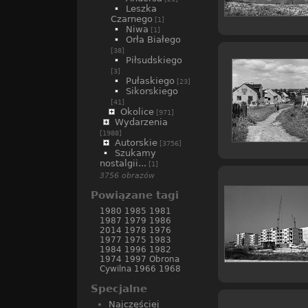
Leszka
Czarnego
[1]
Niwa
[1]
Orła Białego
[38]
Piłsudskiego
[3]
Pułaskiego
[23]
Sikorskiego
[41]
Okolice
[971]
Wydarzenia
[1988]
Autorskie
[3756]
Szukamy
nostalgii...
[1]
3756 obrazów
Powiązane tagi
1980
1985
1981
1987
1979
1986
2014
1978
1976
1977
1975
1983
1984
1996
1982
1974
1997
Obrona
Cywilna
1966
1968
Specjalne
Najczęściej