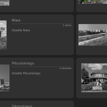
Niwa
1 obraz
Osiedle Niwa
Piłsudskiego
3 obrazów
Osiedle Piłsudskiego
Sikorskiego