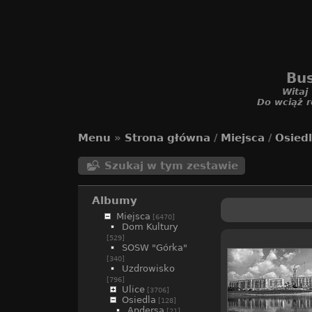
Bus
Witaj
Do wciąż r
Menu
»
Strona główna
/
Miejsca
/
Osied
Szukaj w tym zestawie
Albumy
Miejsca
[6470]
Dom Kultury
[529]
SOSW "Górka"
[340]
Uzdrowisko
[796]
Ulice
[3706]
Osiedla
[128]
Andersa
[21]