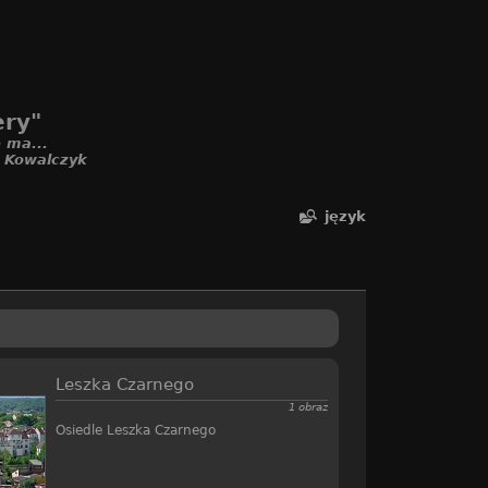
ery"
 ma...
. Kowalczyk
język
Leszka Czarnego
1 obraz
Osiedle Leszka Czarnego