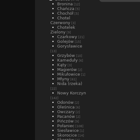
Bronina
[12]
Chańcza
[5]
Chochół
[5]
Chotel
Czerwony
[3]
Chotelek
Zielony
[9]
Czarkowy
[21]
Golejów
[15]
Gorysławice
[13]
Grzybów
[10]
Kameduły
[6]
Kąty
[3]
Magierów
[2]
Mikułowice
[1]
Młyny
[61]
Nida (rzeka)
[22]
Nowy Korczyn
[142]
Odonów
[2]
Oleśnica
[6]
Owczary
[2]
Pacanów
[2]
Pińczów
[9]
Połaniec
[108]
Siesławice
[1]
Skorocice
[14]
Skorzów