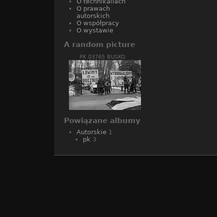
O technikaliach
O prawach
autorskich
O współpracy
O wystawie
A random picture
PK 03765 BUSKO
Powiązane albumy
Autorskie
1
pk
3