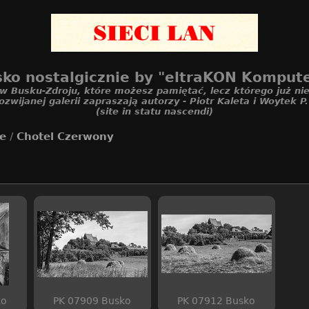
ko nostalgicznie by "eltraKON Komput
 w Busku-Zdroju, które możesz pamiętać, lecz którego już nie
ozwijanej galerii zapraszają autorzy - Piotr Kaleta i Woytek P
(site in statu nascendi)
ce
/
Chotel Czerwony
ko
PK 07909 Busko
PK 07912 Busko