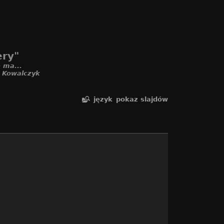
ery"
 ma...
. Kowalczyk
język
pokaz slajdów