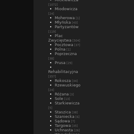
[1072]
Miodowicza
[24]
Moherowa
[1]
Młyńska
[43]
Partyzantów
[119]
Plac
Zwycięstwa
[504]
Pocztowa
[37]
Polna
[1]
Poprzeczna
[38]
Prusa
[29]
Rehabilitacyjna
[357]
Rokosza
[34]
Rzewuskiego
[24]
Różana
[3]
Sole
[13]
Starkiewicza
[5]
Staszica
[38]
Szaniecka
[6]
Sądowa
[7]
Targowa
[35]
Uchnasta
[26]