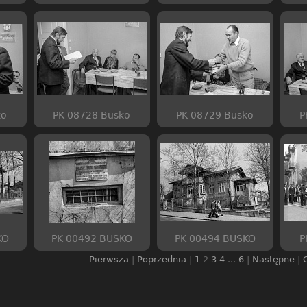
ko
PK 08728 Busko
PK 08729 Busko
P
KO
PK 00492 BUSKO
PK 00494 BUSKO
P
Pierwsza
|
Poprzednia
|
1
2
3
4
...
6
|
Następne
|