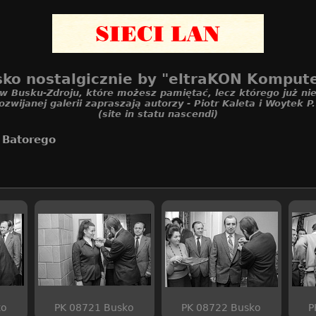
ko nostalgicznie by "eltraKON Komput
 w Busku-Zdroju, które możesz pamiętać, lecz którego już nie
ozwijanej galerii zapraszają autorzy - Piotr Kaleta i Woytek P
(site in statu nascendi)
/
Batorego
ko
PK 08721 Busko
PK 08722 Busko
P