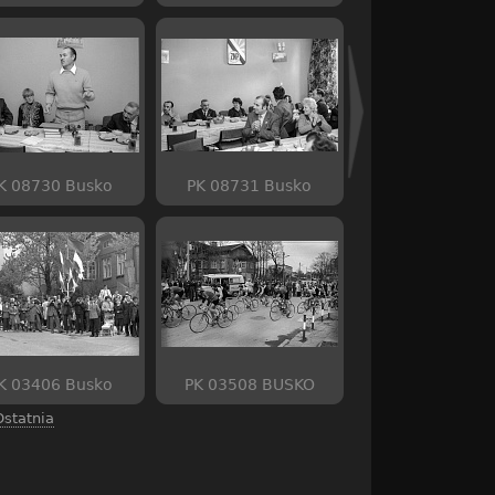
K 08730 Busko
PK 08731 Busko
K 03406 Busko
PK 03508 BUSKO
Ostatnia