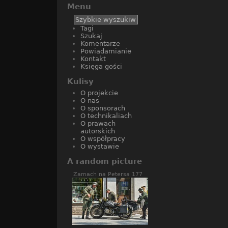
Menu
Tagi
Szukaj
Komentarze
Powiadamianie
Kontakt
Księga gości
Kulisy
O projekcie
O nas
O sponsorach
O technikaliach
O prawach
autorskich
O współpracy
O wystawie
A random picture
Zamach na Petersa 177