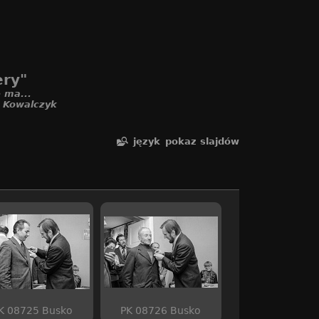
ery"
 ma...
. Kowalczyk
język
pokaz slajdów
K 08725 Busko
PK 08726 Busko