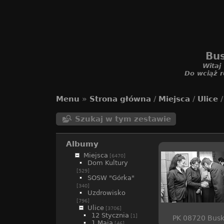
Bus
Witaj
Do wciąż r
Menu
»
Strona główna
/
Miejsca
/
Ulice
Szukaj w tym zestawie
Albumy
Miejsca
[6470]
Dom Kultury
[529]
SOSW "Górka"
[340]
Uzdrowisko
[796]
Ulice
[3706]
12 Stycznia
[1]
PK 08720 Bus
1 Maja
[46]