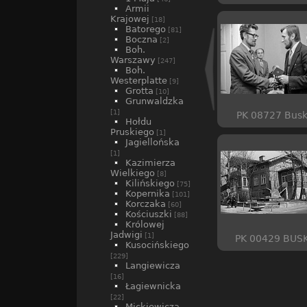
Armii
Krajowej
[18]
Batorego
[81]
Boczna
[2]
Boh.
Warszawy
[247]
Boh.
Westerplatte
[9]
Grotta
[10]
Grunwaldzka
[1]
PK 08727 Bus
Hołdu
Pruskiego
[1]
Jagiellońska
[1]
Kazimierza
Wielkiego
[8]
Kilińskiego
[75]
Kopernika
[101]
Korczaka
[60]
Kościuszki
[88]
Królowej
Jadwigi
[1]
PK 00429 BUS
Kusocińskiego
[229]
Langiewicza
[16]
Łagiewnicka
[22]
Mickiewicza